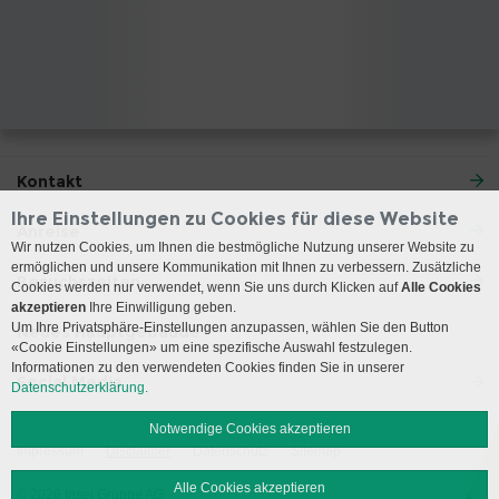
Kontakt
Ihre Einstellungen zu Cookies für diese Website
Anreise
Wir nutzen Cookies, um Ihnen die bestmögliche Nutzung unserer Website zu
ermöglichen und unsere Kommunikation mit Ihnen zu verbessern. Zusätzliche
Besuchszeiten
Cookies werden nur verwendet, wenn Sie uns durch Klicken auf
Alle Cookies
akzeptieren
Ihre Einwilligung geben.
Um Ihre Privatsphäre-Einstellungen anzupassen, wählen Sie den Button
Neues Hauptgebäude
«Cookie Einstellungen» um eine spezifische Auswahl festzulegen.
Informationen zu den verwendeten Cookies finden Sie in unserer
Social Media
Datenschutzerklärung.
Notwendige Cookies akzeptieren
Impressum
Disclaimer
Datenschutz
Sitemap
Alle Cookies akzeptieren
© 2026 Insel Gruppe AG