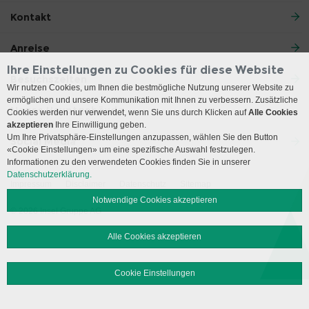
Kontakt
Anreise
Ihre Einstellungen zu Cookies für diese Website
Besuchszeiten
Wir nutzen Cookies, um Ihnen die bestmögliche Nutzung unserer Website zu
ermöglichen und unsere Kommunikation mit Ihnen zu verbessern. Zusätzliche
Neues Hauptgebäude
Cookies werden nur verwendet, wenn Sie uns durch Klicken auf
Alle Cookies
akzeptieren
Ihre Einwilligung geben.
Um Ihre Privatsphäre-Einstellungen anzupassen, wählen Sie den Button
Social Media
«Cookie Einstellungen» um eine spezifische Auswahl festzulegen.
Informationen zu den verwendeten Cookies finden Sie in unserer
Datenschutzerklärung.
Impressum
Disclaimer
Datenschutz
Sitemap
Notwendige Cookies akzeptieren
© 2026 Insel Gruppe AG
Alle Cookies akzeptieren
Cookie Einstellungen