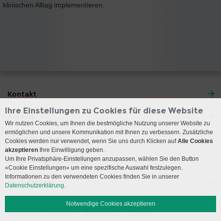
klinischen Alltag implementieren.
Kontakt
Ihre Einstellungen zu Cookies für diese Website
Anreise
Wir nutzen Cookies, um Ihnen die bestmögliche Nutzung unserer Website zu
ermöglichen und unsere Kommunikation mit Ihnen zu verbessern. Zusätzliche
Besuchszeiten
Cookies werden nur verwendet, wenn Sie uns durch Klicken auf
Alle Cookies
akzeptieren
Ihre Einwilligung geben.
Um Ihre Privatsphäre-Einstellungen anzupassen, wählen Sie den Button
Neues Hauptgebäude
«Cookie Einstellungen» um eine spezifische Auswahl festzulegen.
Informationen zu den verwendeten Cookies finden Sie in unserer
Social Media
Datenschutzerklärung.
Notwendige Cookies akzeptieren
Impressum
Disclaimer
Datenschutz
Sitemap