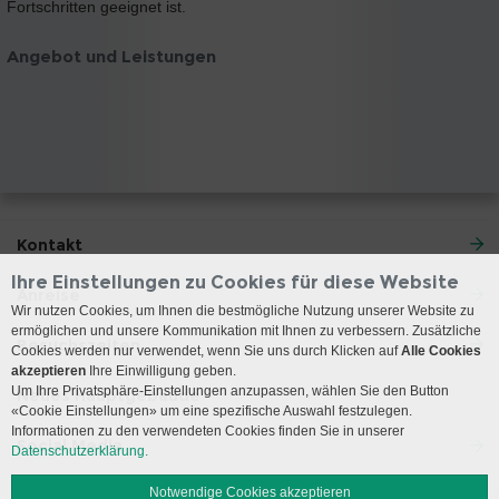
Fortschritten geeignet ist.
Angebot und Leistungen
Kontakt
Ihre Einstellungen zu Cookies für diese Website
Anreise
Wir nutzen Cookies, um Ihnen die bestmögliche Nutzung unserer Website zu
ermöglichen und unsere Kommunikation mit Ihnen zu verbessern. Zusätzliche
Besuchszeiten
Cookies werden nur verwendet, wenn Sie uns durch Klicken auf
Alle Cookies
akzeptieren
Ihre Einwilligung geben.
Um Ihre Privatsphäre-Einstellungen anzupassen, wählen Sie den Button
Neues Hauptgebäude
«Cookie Einstellungen» um eine spezifische Auswahl festzulegen.
Informationen zu den verwendeten Cookies finden Sie in unserer
Social Media
Datenschutzerklärung.
Notwendige Cookies akzeptieren