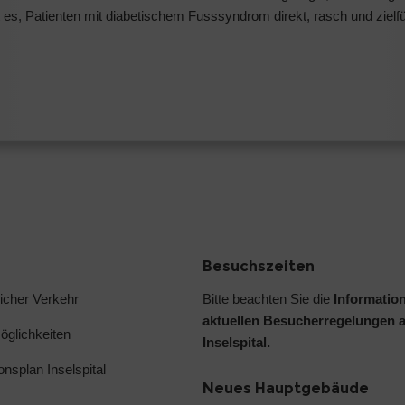
t es, Patienten mit diabetischem Fusssyndrom direkt, rasch und zielf
Besuchszeiten
licher Verkehr
Bitte beachten Sie die
Informatio
aktuellen Besucherregelungen 
glichkeiten
Inselspital.
ionsplan Inselspital
Neues Hauptgebäude