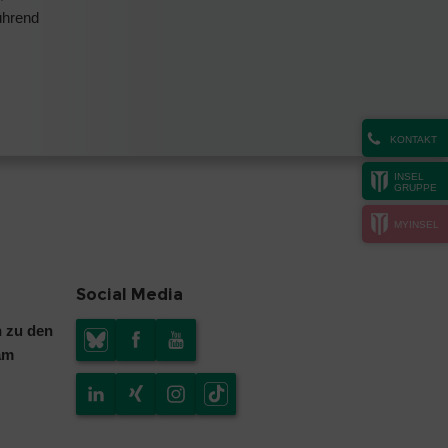
ührend
KONTAKT
INSEL
GRUPPE
MYINSEL
Social Media
n zu den
am