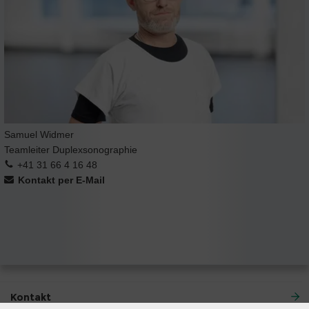
Samuel Widmer
Teamleiter Duplexsonographie
+41 31 66 4 16 48
Kontakt per E-Mail
Kontakt