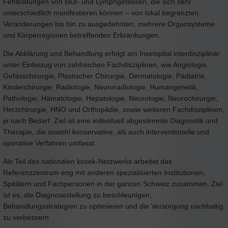
Fehlbildungen von Blut- und Lymphgefässen, die sich sehr
unterschiedlich manifestieren können – von lokal begrenzten
Veränderungen bis hin zu ausgedehnten, mehrere Organsysteme
und Körperregionen betreffenden Erkrankungen.
Die Abklärung und Behandlung erfolgt am Inselspital interdisziplinär
unter Einbezug von zahlreichen Fachdisziplinen, wie Angiologie,
Gefässchirurgie, Plastischer Chirurgie, Dermatologie, Pädiatrie,
Kinderchirurgie, Radiologie, Neuroradiologie, Humangenetik,
Pathologie, Hämatologie, Hepatologie, Neurologie, Neurochirurgie,
Herzchirurgie, HNO und Orthopädie, sowie weiteren Fachdisziplinen,
je nach Bedarf. Ziel ist eine individuell abgestimmte Diagnostik und
Therapie, die sowohl konservative, als auch interventionelle und
operative Verfahren umfasst.
Als Teil des nationalen kosek-Netzwerks arbeitet das
Referenzzentrum eng mit anderen spezialisierten Institutionen,
Spitälern und Fachpersonen in der ganzen Schweiz zusammen. Ziel
ist es, die Diagnosestellung zu beschleunigen,
Behandlungsstrategien zu optimieren und die Versorgung nachhaltig
zu verbessern.