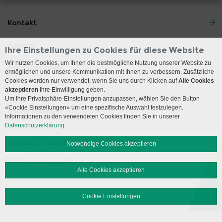
Kontakt
Anreise
Ihre Einstellungen zu Cookies für diese Website
Wir nutzen Cookies, um Ihnen die bestmögliche Nutzung unserer Website zu
Besuchszeiten
ermöglichen und unsere Kommunikation mit Ihnen zu verbessern. Zusätzliche
Cookies werden nur verwendet, wenn Sie uns durch Klicken auf
Alle Cookies
Neues Hauptgebäude
akzeptieren
Ihre Einwilligung geben.
Um Ihre Privatsphäre-Einstellungen anzupassen, wählen Sie den Button
«Cookie Einstellungen» um eine spezifische Auswahl festzulegen.
Social Media
Informationen zu den verwendeten Cookies finden Sie in unserer
Datenschutzerklärung.
Impressum
Disclaimer
Datenschutz
Sitemap
Notwendige Cookies akzeptieren
© 2026 Insel Gruppe AG
Alle Cookies akzeptieren
Cookie Einstellungen