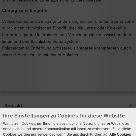
Chirurgische Eingriffe
Crossektomie und Stripping: Entfernung der betroffenen Stammvene
durch einen chirurgischen Eingriff über die Leiste oder Kniekehle
Perforansligatur: Unterbinden von Verbindungsästen zwischen dem
tiefen und oberflächlichen Venensystem
Phlebektomie: Entfernung grösserer, sichtbarer Krampfadern durch
winzige Hautschnitte mit einem Häkchen
Kontakt
Ihre Einstellungen zu Cookies für diese Website
Anreise
Wir nutzen Cookies, um Ihnen die bestmögliche Nutzung unserer Website zu
ermöglichen und unsere Kommunikation mit Ihnen zu verbessern. Zusätzliche
Besuchszeiten
Cookies werden nur verwendet, wenn Sie uns durch Klicken auf
Alle Cookies