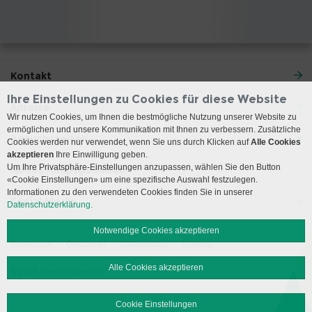
Kontakt
Ihre Einstellungen zu Cookies für diese Website
Anreise
Wir nutzen Cookies, um Ihnen die bestmögliche Nutzung unserer Website zu
ermöglichen und unsere Kommunikation mit Ihnen zu verbessern. Zusätzliche
Besuchszeiten
Cookies werden nur verwendet, wenn Sie uns durch Klicken auf
Alle Cookies
akzeptieren
Ihre Einwilligung geben.
Um Ihre Privatsphäre-Einstellungen anzupassen, wählen Sie den Button
Neues Hauptgebäude
«Cookie Einstellungen» um eine spezifische Auswahl festzulegen.
Informationen zu den verwendeten Cookies finden Sie in unserer
Social Media
Datenschutzerklärung.
Notwendige Cookies akzeptieren
Impressum
Disclaimer
Datenschutz
Sitemap
Alle Cookies akzeptieren
© 2026 Insel Gruppe AG
Cookie Einstellungen