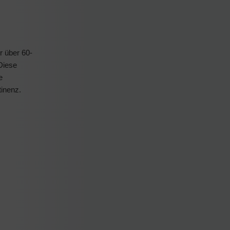
r über 60-
Diese
e
tinenz.