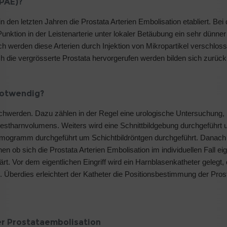
(PAE)?
 den letzten Jahren die Prostata Arterien Embolisation etabliert. Bei 
tion in der Leistenarterie unter lokaler Betäubung ein sehr dünner 
ch werden diese Arterien durch Injektion von Mikropartikel verschloss
h die vergrösserte Prostata hervorgerufen werden bilden sich zurück
notwendig?
schwerden. Dazu zählen in der Regel eine urologische Untersuchung, 
harnvolumens. Weiters wird eine Schnittbildgebung durchgeführt 
ogramm durchgeführt um Schichtbildröntgen durchgeführt. Danach 
 ob sich die Prostata Arterien Embolisation im individuellen Fall ei
. Vor dem eigentlichen Eingriff wird ein Harnblasenkatheter gelegt, 
 Überdies erleichtert der Katheter die Positionsbestimmung der Pros
er Prostataembolisation