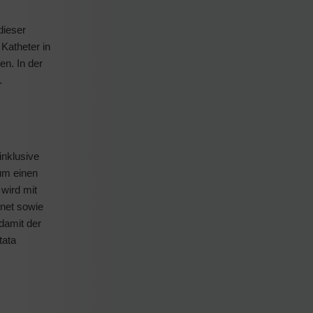
dieser
Katheter in
en. In der
.
inklusive
um einen
wird mit
gnet sowie
damit der
tata