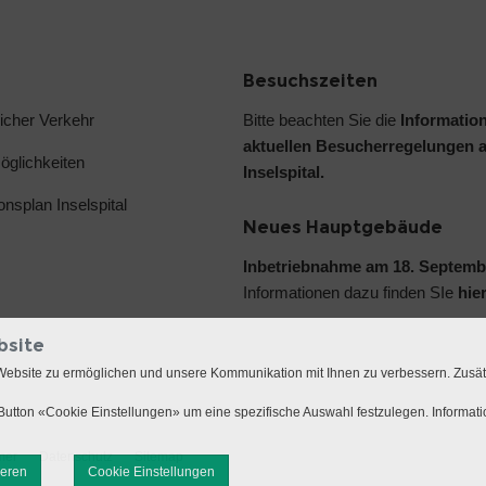
Besuchszeiten
licher Verkehr
Bitte beachten Sie die
Informatio
aktuellen Besucherregelungen 
glichkeiten
Inselspital.
ionsplan Inselspital
Neues Hauptgebäude
Inbetriebnahme am 18. Septemb
Informationen dazu finden SIe
hie
bsite
Website zu ermöglichen und unsere Kommunikation mit Ihnen zu verbessern. Zusä
utton «Cookie Einstellungen» um eine spezifische Auswahl festzulegen. Informat
mer
Datenschutz
Sitemap
ieren
Cookie Einstellungen