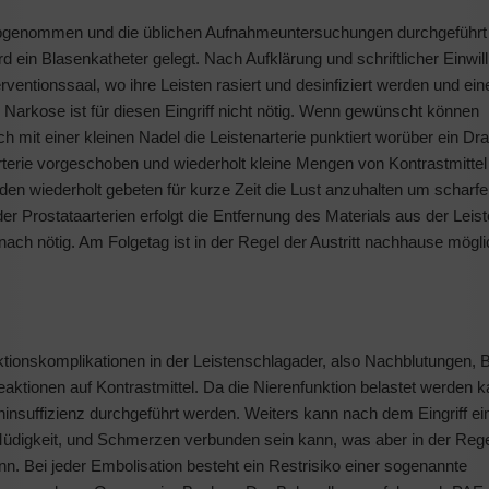
ut abgenommen und die üblichen Aufnahmeuntersuchungen durchgeführ
d ein Blasenkatheter gelegt. Nach Aufklärung und schriftlicher Einwi
rventionssaal, wo ihre Leisten rasiert und desinfiziert werden und eine
e Narkose ist für diesen Eingriff nicht nötig. Wenn gewünscht können
h mit einer kleinen Nadel die Leistenarterie punktiert worüber ein Dra
Arterie vorgeschoben und wiederholt kleine Mengen von Kontrastmittel
rden wiederholt gebeten für kurze Zeit die Lust anzuhalten um scharfe
r Prostataarterien erfolgt die Entfernung des Materials aus der Leist
ach nötig. Am Folgetag ist in der Regel der Austritt nachhause mögli
tionskomplikationen in der Leistenschlagader, also Nachblutungen, 
aktionen auf Kontrastmittel. Da die Nierenfunktion belastet werden ka
eninsuffizienz durchgeführt werden. Weiters kann nach dem Eingriff ei
Müdigkeit, und Schmerzen verbunden sein kann, was aber in der Reg
. Bei jeder Embolisation besteht ein Restrisiko einer sogenannte