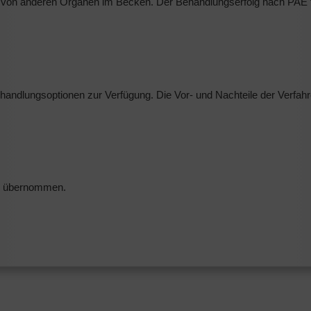
on anderen Organen im Becken. Der Behandlungserfolg nach PAE tri
ehandlungsoptionen zur Verfügung. Die Vor- und Nachteile der Verfah
e übernommen.