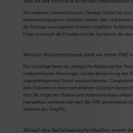
Was ist die Prostata Arterien Embolisation 
Als moderne, minimal-invasive Therapie Option hat sich in
nebenwirkungsarmen Methode werden über eine kleine Punk
die Prostata versorgenden Arterien vorgeführt. Schliessli
Folge schrumpft die Prostata und die Symptome die durc
Welche Vorbereitungen sind vor einer PAE 
Die Grundlage bietet die urologische Abklärung ihrer Be
urodynamischer Messungen und der Bestimmung des Rest
zugrundeliegenden Tumor auszuschliessen. Computertom
dem Patienten in einem persönlichen Gespräch besprochen
über die möglichen Risiken und Nebenwirkungen aufgeklärt
Harnabfluss während und nach der PAE gewährleistet ist.
während des Eingriffs.
Ablauf des Spitalhausaufenthaltes sowie d