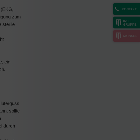
t (EKG,
KONTAKT
lligung zum
INSEL
 sterile
GRUPPE
MYINSEL
ht
e, ein
ch.
Bluterguss
nn, sollte
n
el durch