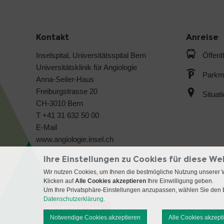
Kontakt
Anreise
Inselspital, Universitätsspital Bern
Öffent
Universitätsklinik für Angiologie
Parkmö
Anna-Seiler-Haus
Freiburgstrasse 20
Situat
CH-3010 Bern
T +41 31 632 50 00
E-Mail
www.angiologie.insel.ch
Ihre Einstellungen zu Cookies für diese We
Wir nutzen Cookies, um Ihnen die bestmögliche Nutzung unserer 
Klicken auf
Alle Cookies akzeptieren
Ihre Einwilligung geben.
Um Ihre Privatsphäre-Einstellungen anzupassen, wählen Sie den B
Datenschutzerklärung.
NOTFALL 24H
Impressum
Disclai
Notwendige Cookies akzeptieren
Alle Cookies akzept