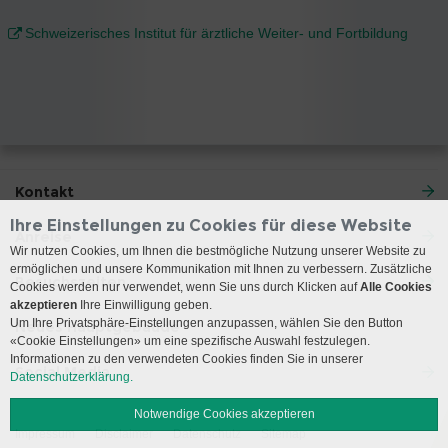
Schweizerisches Institut für ärztliche Weiter- und Fortbildung
Kontakt
Ihre Einstellungen zu Cookies für diese Website
Anreise
Wir nutzen Cookies, um Ihnen die bestmögliche Nutzung unserer Website zu
ermöglichen und unsere Kommunikation mit Ihnen zu verbessern. Zusätzliche
Besuchszeiten
Cookies werden nur verwendet, wenn Sie uns durch Klicken auf
Alle Cookies
akzeptieren
Ihre Einwilligung geben.
Um Ihre Privatsphäre-Einstellungen anzupassen, wählen Sie den Button
Neues Hauptgebäude
«Cookie Einstellungen» um eine spezifische Auswahl festzulegen.
Informationen zu den verwendeten Cookies finden Sie in unserer
Social Media
Datenschutzerklärung.
Notwendige Cookies akzeptieren
Impressum
Disclaimer
Datenschutz
Sitemap